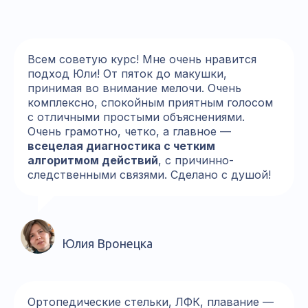
5
Иван Шелевей, тренер
6
Всем советую курс! Мне очень нравится
Анастасия Лунегова, тренер
подход Юли! От пяток до макушки,
принимая во внимание мелочи. Очень
7
Анна Камерлохер, родитель
комплексно, спокойным приятным голосом
с отличными простыми объяснениями.
8
Кирилл Шупинский, тренер
Очень грамотно, четко, а главное —
всецелая диагностика с четким
9
Сергей Доминюк, родитель
алгоритмом действий
, с причинно-
следственными связями. Сделано с душой!
10
Наталья Чиркова, 3 поток и индивидуальный тариф
Юлия Вронецка
Ортопедические стельки, ЛФК, плавание —