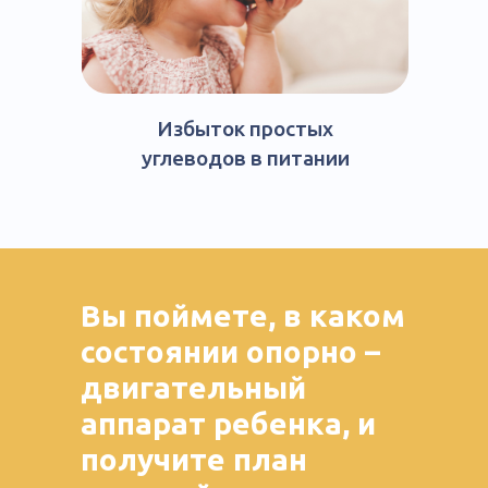
Избыток простых
углеводов в питании
Вы поймете, в каком
состоянии опорно –
двигательный
аппарат ребенка, и
получите план