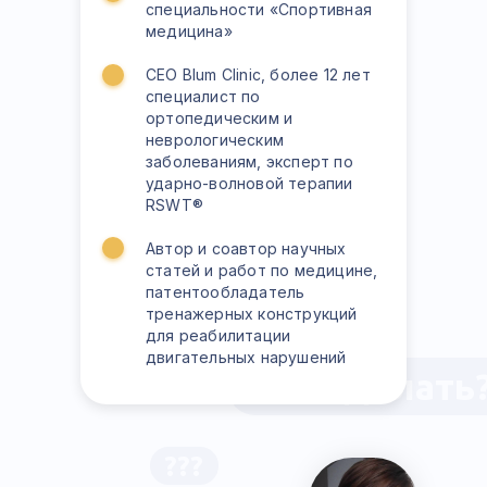
специальности «Спортивная
связь и задаете
медицина»
вопросы
CEO Blum Clinic, более 12 лет
Важно! Для проведения
специалист по
повторных тестирований
ортопедическим и
необходимы сравнимые фото.
неврологическим
заболеваниям, эксперт по
Нужно, чтобы дети на фото «до»
ударно-волновой терапии
и «после» стояли в одной позе.
RSWT®
Создайте одну папку, в которой
Автор и соавтор научных
вы будете хранить все
статей и работ по медицине,
патентообладатель
фотографии по тестированию,
тренажерных конструкций
чтобы кураторы могли их
для реабилитации
увидеть при анализе новых
двигательных нарушений
результатов.
Что делать
???