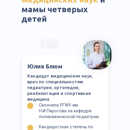
работа:
мамы четверых
детей
???
1 шаг
2 шаг
Вы пишете нам на
Мы открываем вам
hello@osanka-
доступ к курсу, где
Юлия Блюм
rebenka.com о том,
вы работаете с
Кандидат медицинских наук,
что хотите провести
куратором
врач по специальностям
тест
педиатрия, ортопедия,
реабилитация и спортивная
медицина
Окончила РГМУ им.
Н.И.Пирогова на кафедре
3 шаг
поликлинической педиатрии.
Кандидатская степень по
Получаете обратную