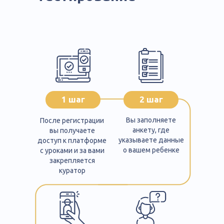
1 шаг
2 шаг
Вы заполняете
После регистрации
анкету, где
вы получаете
указываете данные
доступ к платформе
о вашем ребенке
с уроками и за вами
закрепляется
куратор