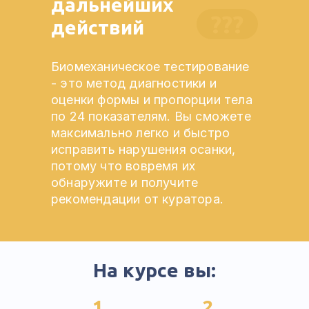
дальнейших
???
действий
Биомеханическое тестирование
- это метод диагностики и
оценки формы и пропорции тела
по 24 показателям. Вы сможете
максимально легко и быстро
исправить нарушения осанки,
потому что вовремя их
обнаружите и получите
рекомендации от куратора.
На курсе вы:
1
2