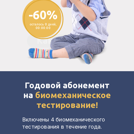
-60%
осталось
0
дней,
00
:
00
:
00
Как быть?
Годовой абонемент
на
биомеханическое
тестирование!
Включены 4 биомеханического
тестирования в течение года.