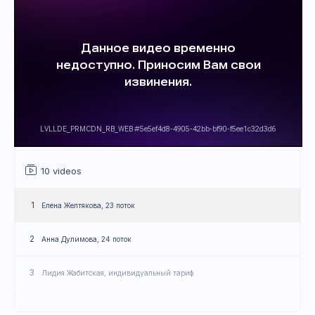
10 videos
1
Елена Желтякова, 23 поток
2
Анна Дулимова, 24 поток
3
Лидия Жабитская, индивидуальный тариф
4
Мария Ружинская, родитель