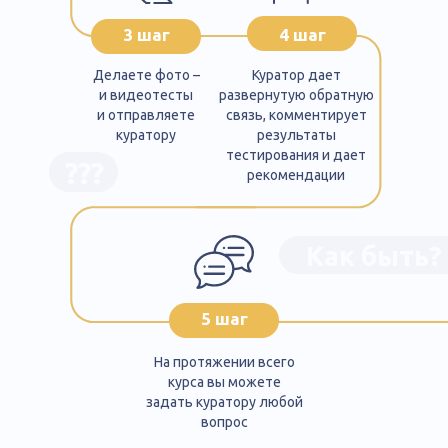
3 шаг
4 шаг
Делаете фото –
Куратор дает
и видеотесты
развернутую обратную
и отправляете
связь, комментирует
куратору
результаты
тестирования и дает
???
рекомендации
Как быть?
5 шаг
На протяжении всего
курса вы можете
задать куратору любой
вопрос