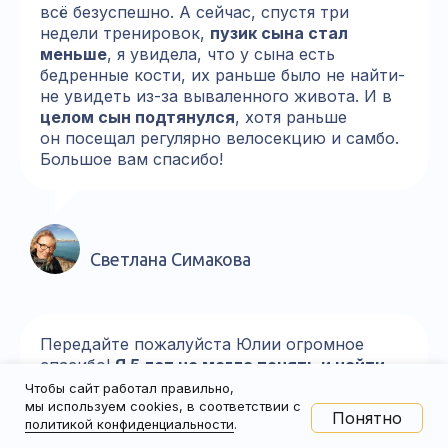
всё безуспешно. А сейчас, спустя три
недели тренировок,
пузик сына стал
меньше
, я увидела, что у сына есть
бедренные кости, их раньше было не найти-
не увидеть из-за вываленного живота. И в
целом сын подтянулся
, хотя раньше
он посещал регулярно велосекцию и самбо.
Большое вам спасибо!
Светлана Симакова
Передайте пожалуйста Юлии огромное
спасибо!
Я 5 лет не могла понять и найти
причину всего того, что происходит
Чтобы сайт работал правильно,
с моим ребёнком, а Юля мне все
мы используем cookies, в соответствии с
Понятно
политикой конфиденциальности
.
объяснила за час.
Низкий ей поклон за это.