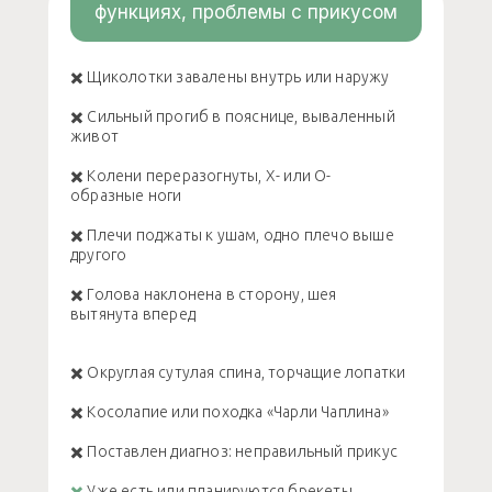
функциях, проблемы с прикусом
✖️ Щиколотки завалены внутрь или наружу
✖️ Сильный прогиб в пояснице, вываленный
живот
✖️ Колени переразогнуты, Х- или О-
образные ноги
✖️ Плечи поджаты к ушам, одно плечо выше
другого
✖️ Голова наклонена в сторону, шея
вытянута вперед
✖️ Округлая сутулая спина, торчащие лопатки
✖️ Косолапие или походка «Чарли Чаплина»
✖️ Поставлен диагноз: неправильный прикус
✖️
Уже есть или планируются брекеты