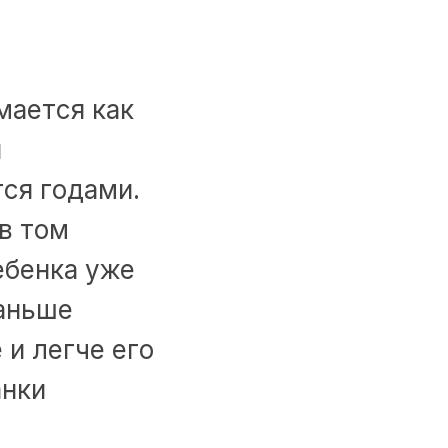
мается как
и
ся годами.
в том
ебенка уже
раньше
 и легче его
анки