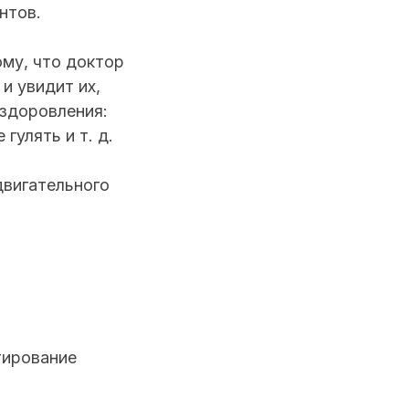
нтов.
ому, что доктор
и увидит их,
оздоровления:
гулять и т. д.
двигательного
тирование