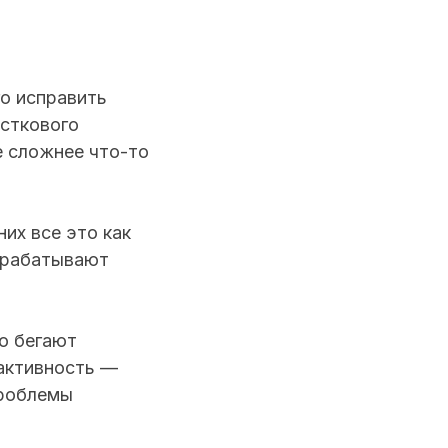
го исправить
осткового
е сложнее что-то
их все это как
вырабатывают
о бегают
 активность —
проблемы