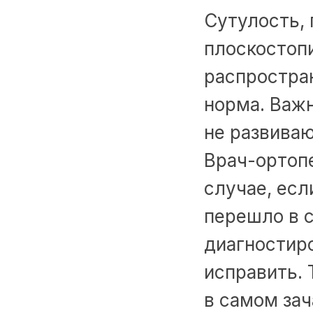
Сутулость, 
плоскостопи
распростра
норма. Важн
не развива
Врач-ортоп
случае, есл
перешло в 
диагностиро
исправить. 
в самом зач