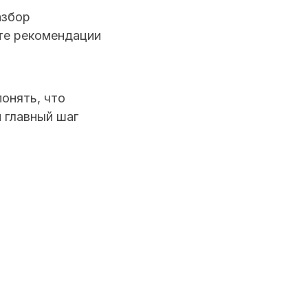
азбор
ите рекомендации
онять, что
 главный шаг