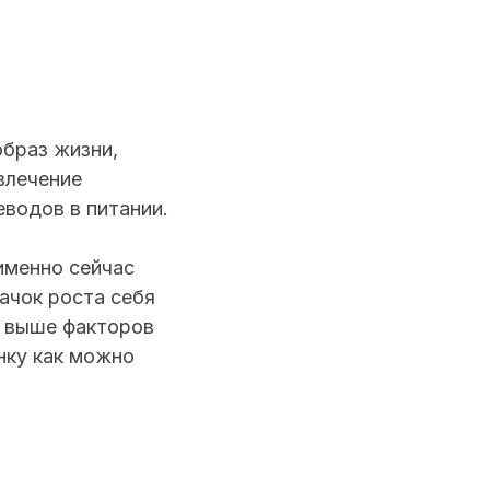
образ жизни,
влечение
еводов в питании.
именно сейчас
качок роста себя
х выше факторов
нку как можно