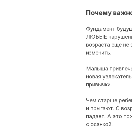
Почему важно
Фундамент будуще
ЛЮБЫЕ нарушения
возраста еще не 
изменить.
Малыша привлечь
новая увлекатель
привычки.
Чем старше ребен
и прыгают. С воз
падает. А это то
с осанкой.