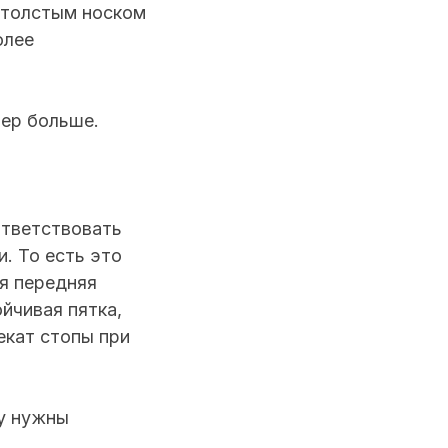
 толстым носком
олее
мер больше.
ответствовать
. То есть это
я передняя
йчивая пятка,
екат стопы при
му нужны