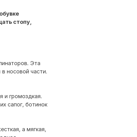
 обувке
щать стопу,
пинаторов. Эта
в носовой части.
я и громоздкая.
их сапог, ботинок
сткая, а мягкая,