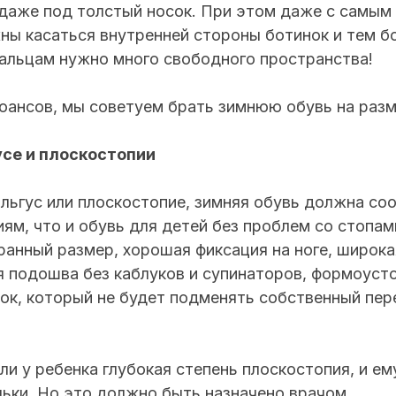
 даже под толстый носок. При этом даже с самым
ны касаться внутренней стороны ботинок и тем б
альцам нужно много свободного пространства!
нюансов, мы советуем брать зимнюю обувь на раз
усе и плоскостопии
альгус или плоскостопие, зимняя обувь должна со
ям, что и обувь для детей без проблем со стопами
анный размер, хорошая фиксация на ноге, широка
я подошва без каблуков и супинаторов, формоусто
ок, который не будет подменять собственный пер
и у ребенка глубокая степень плоскостопия, и е
ьки. Но это должно быть назначено врачом.