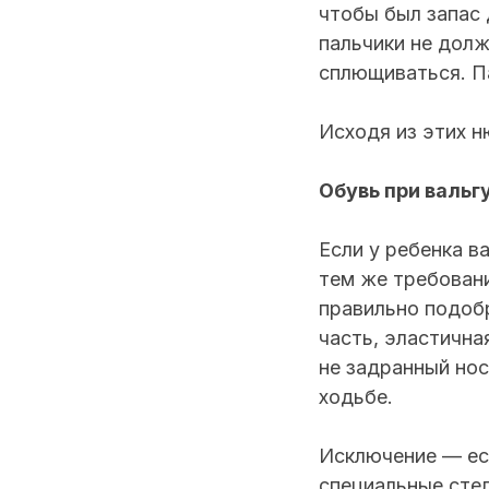
чтобы был запас
пальчики не долж
сплющиваться. П
Исходя из этих 
Обувь при вальг
Если у ребенка в
тем же требовани
правильно подобр
часть, эластична
не задранный нос
ходьбе.
Исключение — есл
специальные стел